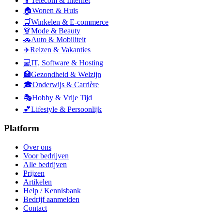
📱
Telecom & Internet
🏠
Wonen & Huis
🛒
Winkelen & E-commerce
👗
Mode & Beauty
🚗
Auto & Mobiliteit
✈️
Reizen & Vakanties
💻
IT, Software & Hosting
🏥
Gezondheid & Welzijn
🎓
Onderwijs & Carrière
🎭
Hobby & Vrije Tijd
💕
Lifestyle & Persoonlijk
Platform
Over ons
Voor bedrijven
Alle bedrijven
Prijzen
Artikelen
Help / Kennisbank
Bedrijf aanmelden
Contact