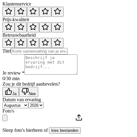
Klantenservice
Prijs-kwaliteit
Betrouwbaarheid
Titel
Je review *
0
/30 min
Zou je dit bedrijf aanbevelen?
Ja
Nee
Datum van ervaring
Foto's
Sleep foto's hierheen of
kies bestanden