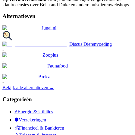
klantrecensies over Bella and Duke en andere huisdierenwebshops.
Alternatieven
Junai.nl
7.1
Discus Dierenvoeding
-
Zooplus
-
Faunafood
-
Brekz
-
Bekijk alle alternatieven →
Categorieën
⚡
Energie & Utilities
🛡️
Verzekeringen
💰
Financieel & Bankieren