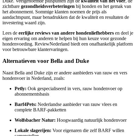
Duke. Veelgenoemde pluspunten zijn de
kwaliteit van het voer
, de
zichtbare
gezondheidsverbeteringen
bij honden en het gemak van
het abonnement. Sommige klanten noemen de prijs als
aandachtspunt, maar benadrukken dat de kwaliteit en resultaten de
investering waard zijn.
Lees de
eerlijke reviews van andere hondenliefhebbers
en deel je
eigen ervaring om anderen te helpen bij hun keuze voor gezonde
hondenvoeding. ReviewNederland biedt een onafhankelijk platform
voor betrouwbare klantervaringen.
Alternatieven voor Bella and Duke
Naast Bella and Duke zijn er andere aanbieders van rauw en vers
hondenvoer in Nederland, zoals:
Petly:
Ook gespecialiseerd in vers, rauw hondenvoer op
abonnementsbasis
Barf4Pets:
Nederlandse aanbieder van rauw vlees en
complete BARF-pakketten
Wolfsbacher Natur:
Hoogwaardig natuurlijk hondenvoer
Lokale slagerijen:
Voor eigenaren die zelf BARF willen
samenstellen