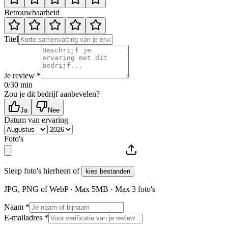
Betrouwbaarheid
Titel
Je review *
0
/30 min
Zou je dit bedrijf aanbevelen?
Ja
Nee
Datum van ervaring
Foto's
Sleep foto's hierheen of
kies bestanden
JPG, PNG of WebP · Max
5
MB · Max
3
foto's
Naam *
E-mailadres *