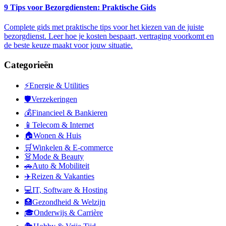
9 Tips voor Bezorgdiensten: Praktische Gids
Complete gids met praktische tips voor het kiezen van de juiste
bezorgdienst. Leer hoe je kosten bespaart, vertraging voorkomt en
de beste keuze maakt voor jouw situatie.
Categorieën
⚡
Energie & Utilities
🛡️
Verzekeringen
💰
Financieel & Bankieren
📱
Telecom & Internet
🏠
Wonen & Huis
🛒
Winkelen & E-commerce
👗
Mode & Beauty
🚗
Auto & Mobiliteit
✈️
Reizen & Vakanties
💻
IT, Software & Hosting
🏥
Gezondheid & Welzijn
🎓
Onderwijs & Carrière