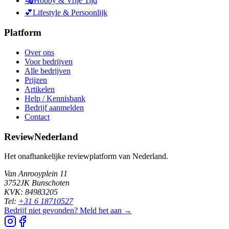
🎭
Hobby & Vrije Tijd
💕
Lifestyle & Persoonlijk
Platform
Over ons
Voor bedrijven
Alle bedrijven
Prijzen
Artikelen
Help / Kennisbank
Bedrijf aanmelden
Contact
ReviewNederland
Het onafhankelijke reviewplatform van Nederland.
Van Anrooyplein 11
3752JK Bunschoten
KVK: 84983205
Tel:
+31 6 18710527
Bedrijf niet gevonden? Meld het aan →