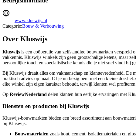
Bedrijfsinformatie
www.kluswijs.nl
Categorie:
Bouw & Verbouwing
Over Kluswijs
Kluswijs
is een coöperatie van zelfstandige bouwmarkten verspreid o
vakkennis. Kluswijs-winkels zijn geen grootschalige ketens, maar ze
persoonlijke touch en specialistische kennis die je niet snel vindt bij
Bij Kluswijs draait alles om vakmanschap en klanttevredenheid. De 
praktisch advies op maat. Of je nu bezig bent met een kleine doe-het-z
elke winkel zijn eigen karakter behoudt, terwijl klanten wel profiter
Op
ReviewNederland
delen klanten hun eerlijke ervaringen met Klu
Diensten en producten bij Kluswijs
Kluswijs-bouwmarkten bieden een breed assortiment aan bouwmateriale
bij Kluswijs:
Bouwmaterialen
zoals hout, cement, isolatiematerialen en gips