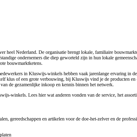
ver heel Nederland. De organisatie brengt lokale, familiaire bouwmarkt
lfstandige ondernemers die diep geworteld zijn in hun lokale gemeensch
 grote bouwmarktketens.
medewerkers in Kluswijs-winkels hebben vaak jarenlange ervaring in 
elf klus of een grote verbouwing, bij Kluswijs vind je de producten en 
en van de gezamenlijke inkoop en kennis binnen het netwerk.
swijs-winkels. Lees hier wat anderen vonden van de service, het assor
n, gereedschappen en artikelen voor de doe-het-zelver en de professio
platen