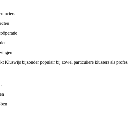
ranciers
ecten
oöperatie
jden
uwingen
 Kluswijs bijzonder populair bij zowel particuliere klussers als profes
:
sen
bben