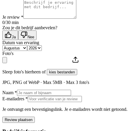
Je review *
0
/30 min
Zou je dit bedrijf aanbevelen?
Ja
Nee
Datum van ervaring
Foto's
Sleep foto's hierheen of
kies bestanden
JPG, PNG of WebP · Max
5
MB · Max
3
foto's
Naam *
E-mailadres *
Je ontvangt een bevestigingslink. Je e-mailadres wordt niet getoond.
Review plaatsen