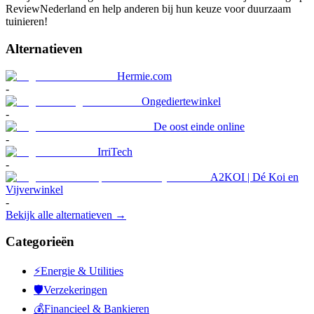
ReviewNederland en help anderen bij hun keuze voor duurzaam
tuinieren!
Alternatieven
Hermie.com
-
Ongediertewinkel
-
De oost einde online
-
IrriTech
-
A2KOI | Dé Koi en
Vijverwinkel
-
Bekijk alle alternatieven →
Categorieën
⚡
Energie & Utilities
🛡️
Verzekeringen
💰
Financieel & Bankieren