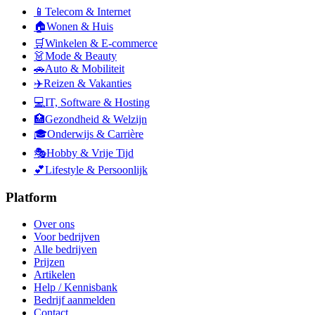
📱
Telecom & Internet
🏠
Wonen & Huis
🛒
Winkelen & E-commerce
👗
Mode & Beauty
🚗
Auto & Mobiliteit
✈️
Reizen & Vakanties
💻
IT, Software & Hosting
🏥
Gezondheid & Welzijn
🎓
Onderwijs & Carrière
🎭
Hobby & Vrije Tijd
💕
Lifestyle & Persoonlijk
Platform
Over ons
Voor bedrijven
Alle bedrijven
Prijzen
Artikelen
Help / Kennisbank
Bedrijf aanmelden
Contact