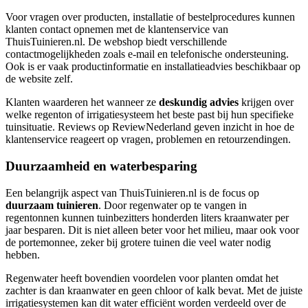
Voor vragen over producten, installatie of bestelprocedures kunnen
klanten contact opnemen met de klantenservice van
ThuisTuinieren.nl. De webshop biedt verschillende
contactmogelijkheden zoals e-mail en telefonische ondersteuning.
Ook is er vaak productinformatie en installatieadvies beschikbaar op
de website zelf.
Klanten waarderen het wanneer ze
deskundig advies
krijgen over
welke regenton of irrigatiesysteem het beste past bij hun specifieke
tuinsituatie. Reviews op ReviewNederland geven inzicht in hoe de
klantenservice reageert op vragen, problemen en retourzendingen.
Duurzaamheid en waterbesparing
Een belangrijk aspect van ThuisTuinieren.nl is de focus op
duurzaam tuinieren
. Door regenwater op te vangen in
regentonnen kunnen tuinbezitters honderden liters kraanwater per
jaar besparen. Dit is niet alleen beter voor het milieu, maar ook voor
de portemonnee, zeker bij grotere tuinen die veel water nodig
hebben.
Regenwater heeft bovendien voordelen voor planten omdat het
zachter is dan kraanwater en geen chloor of kalk bevat. Met de juiste
irrigatiesystemen kan dit water efficiënt worden verdeeld over de