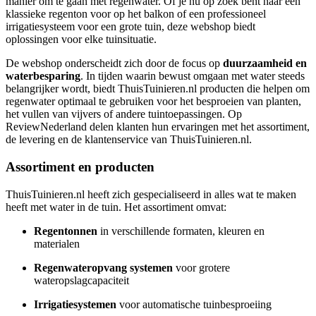
manier om te gaan met regenwater. Of je nu op zoek bent naar een
klassieke regenton voor op het balkon of een professioneel
irrigatiesysteem voor een grote tuin, deze webshop biedt
oplossingen voor elke tuinsituatie.
De webshop onderscheidt zich door de focus op
duurzaamheid en
waterbesparing
. In tijden waarin bewust omgaan met water steeds
belangrijker wordt, biedt ThuisTuinieren.nl producten die helpen om
regenwater optimaal te gebruiken voor het besproeien van planten,
het vullen van vijvers of andere tuintoepassingen. Op
ReviewNederland delen klanten hun ervaringen met het assortiment,
de levering en de klantenservice van ThuisTuinieren.nl.
Assortiment en producten
ThuisTuinieren.nl heeft zich gespecialiseerd in alles wat te maken
heeft met water in de tuin. Het assortiment omvat:
Regentonnen
in verschillende formaten, kleuren en
materialen
Regenwateropvang systemen
voor grotere
wateropslagcapaciteit
Irrigatiesystemen
voor automatische tuinbesproeiing