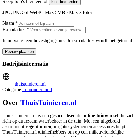
Sleep foto's hierheen of
kies bestanden
JPG, PNG of WebP · Max
5
MB · Max
3
foto's
Naam *
E-mailadres *
Je ontvangt een bevestigingslink. Je e-mailadres wordt niet getoond.
Review plaatsen
Bedrijfsinformatie
thuistuinieren.nl
Categorie:
Tuinonderhoud
Over
ThuisTuinieren.nl
ThuisTuinieren.nl is een gespecialiseerde
online tuinwinkel
die zich
richt op duurzaam waterbeheer in de tuin. Met een uitgebreid
assortiment
regentonnen
, irrigatiesystemen en accessoires helpt
ThuisTuinieren.nl tuinliefhebbers om op een milieuvriendelijke