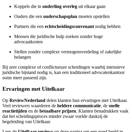
Koppels die in
onderling overleg
uit elkaar gaan
Ouders die een
ouderschapsplan
moeten opstellen
Partners die een
echtscheidingsconvenant
nodig hebben
Mensen die juridische hulp zoeken zonder hoge
advocaatkosten
Stellen zonder complexe vermogensverdeling of zakelijke
belangen
Bij zeer complexe of conflictueuze scheidingen waarbij intensieve
juridische bijstand nodig is, kan een traditioneel advocatenkantoor
soms meer passend zijn.
Ervaringen met Uitelkaar
Op
ReviewNederland
delen klanten hun ervaringen met Uitelkaar.
Veel reviewers waarderen de
heldere communicatie
, de
snelle
reactietijden
en de
betaalbare prijzen
. Klanten benadrukken vaak
dat het scheidingsproces minder zwaar voelde dankzij de
begeleiding van Uitelkaar.
Lees de
Uitelkaar reviews
op deze pagina om een goed beeld te