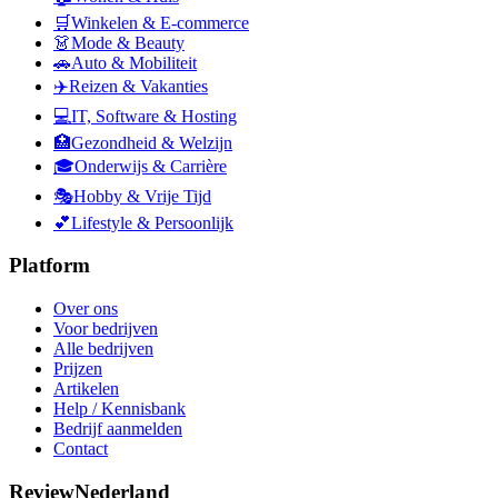
🛒
Winkelen & E-commerce
👗
Mode & Beauty
🚗
Auto & Mobiliteit
✈️
Reizen & Vakanties
💻
IT, Software & Hosting
🏥
Gezondheid & Welzijn
🎓
Onderwijs & Carrière
🎭
Hobby & Vrije Tijd
💕
Lifestyle & Persoonlijk
Platform
Over ons
Voor bedrijven
Alle bedrijven
Prijzen
Artikelen
Help / Kennisbank
Bedrijf aanmelden
Contact
ReviewNederland