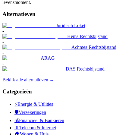
levensmoment.
Alternatieven
Juridisch Loket
-
Hema Rechtsbijstand
-
Achmea Rechtsbijstand
-
ARAG
-
DAS Rechtsbijstand
-
Bekijk alle alternatieven →
Categorieën
⚡
Energie & Utilities
🛡️
Verzekeringen
💰
Financieel & Bankieren
📱
Telecom & Internet
🏠
Wonen & Huis