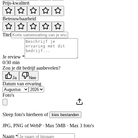
Prijs-kwaliteit
Betrouwbaarheid
Titel
Je review *
0
/30 min
Zou je dit bedrijf aanbevelen?
Ja
Nee
Datum van ervaring
Foto's
Sleep foto's hierheen of
kies bestanden
JPG, PNG of WebP · Max
5
MB · Max
3
foto's
Naam *