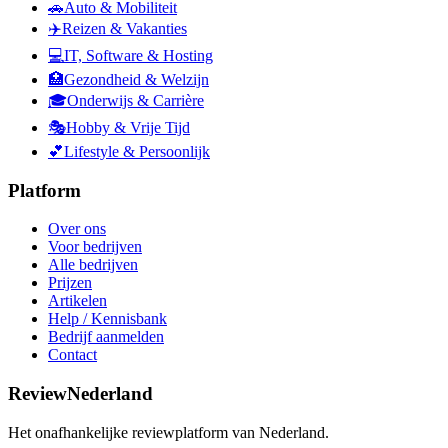
🚗
Auto & Mobiliteit
✈️
Reizen & Vakanties
💻
IT, Software & Hosting
🏥
Gezondheid & Welzijn
🎓
Onderwijs & Carrière
🎭
Hobby & Vrije Tijd
💕
Lifestyle & Persoonlijk
Platform
Over ons
Voor bedrijven
Alle bedrijven
Prijzen
Artikelen
Help / Kennisbank
Bedrijf aanmelden
Contact
ReviewNederland
Het onafhankelijke reviewplatform van Nederland.