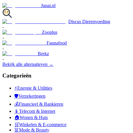
Junai.nl
7.1
Discus Dierenvoeding
-
Zooplus
-
Faunafood
-
Brekz
-
Bekijk alle alternatieven →
Categorieën
⚡
Energie & Utilities
🛡️
Verzekeringen
💰
Financieel & Bankieren
📱
Telecom & Internet
🏠
Wonen & Huis
🛒
Winkelen & E-commerce
👗
Mode & Beauty