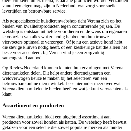
dierenartikelen uniek maakt, is dat alle producten worden verzonden
vanuit een eigen magazijn in Nederland, wat zorgt voor snelle
levertijden en betrouwbare service.
Als gespecialiseerde huisdierenwebshop richt Verena zich op het
bieden van kwaliteitsproducten tegen concurrerende prijzen. De
webshop is ontstaan uit liefde voor dieren en de wens om eigenaren
te voorzien van alles wat ze nodig hebben om hun trouwe
viervoeters optimaal te verzorgen. Of je nu een actieve hond hebt
die stevige kluiven nodig heeft, of een kieskeurige kat die alleen het
beste voer accepteert, bij Verena vind je een zorgvuldig
samengesteld aanbod.
Op ReviewNederland kunnen klanten hun ervaringen met Verena
dierenartikelen delen. Dit helpt andere diereneigenaren een
weloverwogen keuze te maken bij het selecteren van een
betrouwbare online dierenwinkel. Lees hieronder meer over wat
Verena dierenartikelen te bieden heeft en wat je kunt verwachten als
klant.
Assortiment en producten
Verena dierenartikelen biedt een uitgebreid assortiment aan
producten voor zowel honden als katten. De webshop heeft bewust
gekozen voor een selectie die zowel populaire merken als minder