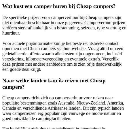
Wat kost een camper huren bij Cheap campers?
De specifieke prijzen voor camperverhuur bij Cheap campers zijn
niet openbaar beschikbaar in onze gegevens. Camperverhuurprijzen
variëren sterk afhankelijk van bestemming, seizoen, type voertuig en
huurduur.
Voor actuele prijsinformatie kun je het beste rechtstreeks contact
opnemen met Cheap campers via hun website. Vraag altijd om een
gedetailleerde offerte waarin alle kosten zijn opgenomen, inclusief
verzekering, kilometervergoeding en eventuele extra's. Vergelijk
deze prijzen met andere aanbieders om te zien of je daadwerkelijk
een goede deal krijgt.
Naar welke landen kan ik reizen met Cheap
campers?
Cheap campers richt zich op camperverhuur voor reizen naar
populaire bestemmingen zoals Australië, Nieuw-Zeeland, Amerika,
Canada en verschillende Afrikaanse landen. Dit zijn typisch landen
waar camperreizen erg populair zijn vanwege de mooie natuur en
goed ontwikkelde campingfaciliteiten.
Het bedrijf lijkt zich dus te specialiseren in internationale