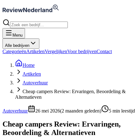
Menu
Alle bedrijven
Categorieën
Artikelen
Vergelijken
Voor bedrijven
Contact
Home
Artikelen
Autoverhuur
Cheap campers Review: Ervaringen, Beoordeling &
Alternatieven
Autoverhuur
26 mei 2026
(
2 maanden geleden
)
5
min leestijd
Cheap campers Review: Ervaringen,
Beoordeling & Alternatieven