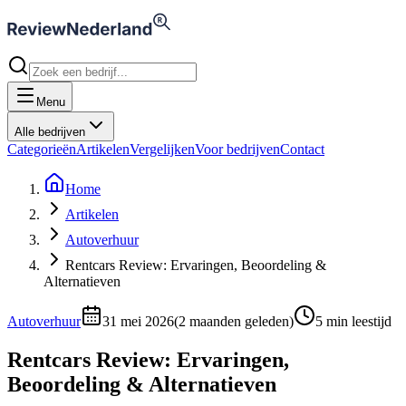
Menu
Alle bedrijven
Categorieën
Artikelen
Vergelijken
Voor bedrijven
Contact
Home
Artikelen
Autoverhuur
Rentcars Review: Ervaringen, Beoordeling &
Alternatieven
Autoverhuur
31 mei 2026
(
2 maanden geleden
)
5
min leestijd
Rentcars Review: Ervaringen,
Beoordeling & Alternatieven