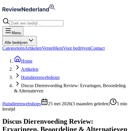
Menu
Alle bedrijven
Categorieën
Artikelen
Vergelijken
Voor bedrijven
Contact
Home
Artikelen
Huisdierenwebshops
Discus Dierenvoeding Review: Ervaringen, Beoordeling
& Alternatieven
Huisdierenwebshops
25 mei 2026
(
3 maanden geleden
)
5
min
leestijd
Discus Dierenvoeding Review:
Ervaringen, Beoordeling & Alternatieven