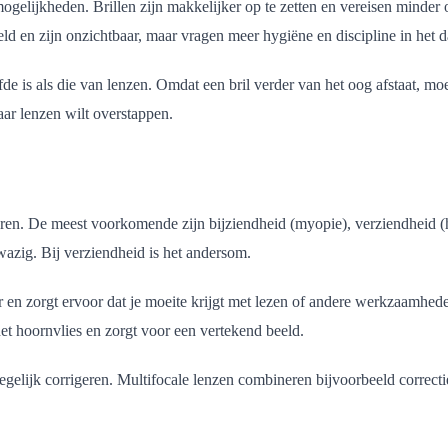
smogelijkheden. Brillen zijn makkelijker op te zetten en vereisen minde
ld en zijn onzichtbaar, maar vragen meer hygiëne en discipline in het d
elfde is als die van lenzen. Omdat een bril verder van het oog afstaat, m
aar lenzen wilt overstappen.
geren. De meest voorkomende zijn bijziendheid (myopie), verziendheid 
wazig. Bij verziendheid is het andersom.
n zorgt ervoor dat je moeite krijgt met lezen of andere werkzaamheden d
t hoornvlies en zorgt voor een vertekend beeld.
elijk corrigeren. Multifocale lenzen combineren bijvoorbeeld correctie 