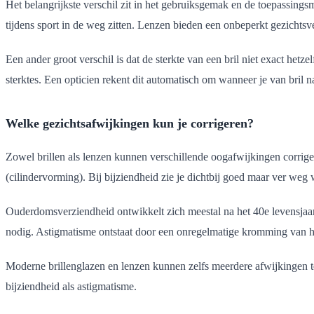
Het belangrijkste verschil zit in het gebruiksgemak en de toepassing
tijdens sport in de weg zitten. Lenzen bieden een onbeperkt gezichtsve
Een ander groot verschil is dat de sterkte van een bril niet exact hetz
sterktes. Een opticien rekent dit automatisch om wanneer je van bril n
Welke gezichtsafwijkingen kun je corrigeren?
Zowel brillen als lenzen kunnen verschillende oogafwijkingen corri
(cilindervorming). Bij bijziendheid zie je dichtbij goed maar ver weg 
Ouderdomsverziendheid ontwikkelt zich meestal na het 40e levensjaar e
nodig. Astigmatisme ontstaat door een onregelmatige kromming van he
Moderne brillenglazen en lenzen kunnen zelfs meerdere afwijkingen teg
bijziendheid als astigmatisme.