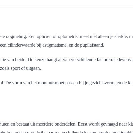
onele oogmeting. Een opticien of optometrist meet niet alleen je sterkte
 een cilinderwaarde bij astigmatisme, en de pupilafstand.
tie van beide. De keuze hangt af van verschillende factoren: je levenss
oals sport of uitgaan.
ol. De vorm van het montuur moet passen bij je gezichtsvorm, en de kle
uten en bestaat uit meerdere onderdelen. Eerst wordt gevraagd naar kla
behulp van een proefbril waarin verschillende lenzen worden gewisseld.