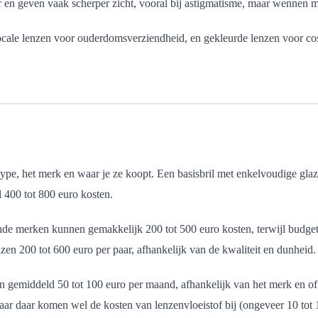
r en geven vaak scherper zicht, vooral bij astigmatisme, maar wennen m
tifocale lenzen voor ouderdomsverziendheid, en gekleurde lenzen voor 
type, het merk en waar je ze koopt. Een basisbril met enkelvoudige gla
 400 tot 800 euro kosten.
e merken kunnen gemakkelijk 200 tot 500 euro kosten, terwijl budgetmo
zen 200 tot 600 euro per paar, afhankelijk van de kwaliteit en dunheid.
en gemiddeld 50 tot 100 euro per maand, afhankelijk van het merk en of 
ar daar komen wel de kosten van lenzenvloeistof bij (ongeveer 10 tot 