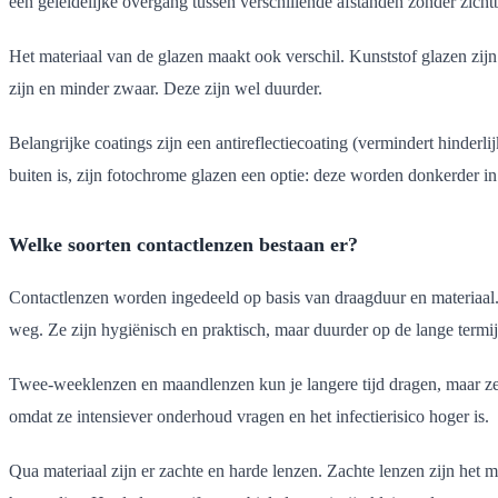
een geleidelijke overgang tussen verschillende afstanden zonder zichtb
Het materiaal van de glazen maakt ook verschil. Kunststof glazen zijn 
zijn en minder zwaar. Deze zijn wel duurder.
Belangrijke coatings zijn een antireflectiecoating (vermindert hinderli
buiten is, zijn fotochrome glazen een optie: deze worden donkerder in 
Welke soorten contactlenzen bestaan er?
Contactlenzen worden ingedeeld op basis van draagduur en materiaal.
weg. Ze zijn hygiënisch en praktisch, maar duurder op de lange termij
Twee-weeklenzen en maandlenzen kun je langere tijd dragen, maar ze 
omdat ze intensiever onderhoud vragen en het infectierisico hoger is.
Qua materiaal zijn er zachte en harde lenzen. Zachte lenzen zijn het m