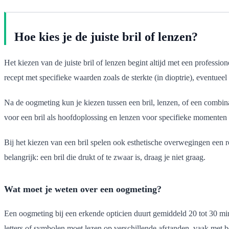
Hoe kies je de juiste bril of lenzen?
Het kiezen van de juiste bril of lenzen begint altijd met een professi
recept met specifieke waarden zoals de sterkte (in dioptrie), eventueel
Na de oogmeting kun je kiezen tussen een bril, lenzen, of een combina
voor een bril als hoofdoplossing en lenzen voor specifieke momenten z
Bij het kiezen van een bril spelen ook esthetische overwegingen een r
belangrijk: een bril die drukt of te zwaar is, draag je niet graag.
Wat moet je weten over een oogmeting?
Een oogmeting bij een erkende opticien duurt gemiddeld 20 tot 30 min
letters of symbolen moet lezen op verschillende afstanden, vaak met 