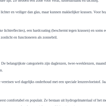
are lijn. Ze hebben een zone voor veraf, tussenafstand en dichtbij.
lichter en veiliger dan glas, maar kunnen makkelijker krassen. Voor hog
jke lichtreflecties), een hardcoating (beschermt tegen krassen) en soms ee
zonlicht en functioneren als zonnebril.
 De belangrijkste categorieën zijn daglenzen, twee-weeklenzen, maandl
n.
vereisen wel dagelijks onderhoud met een speciale lenzenvloeistof. Ja
eest comfortabel en populair. Ze bestaan uit hydrogelmateriaal of het m