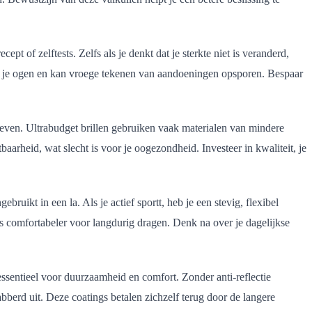
ept of zelftests. Zelfs als je denkt dat je sterkte niet is veranderd,
an je ogen en kan vroege tekenen van aandoeningen opsporen. Bespaar
n leven. Ultrabudget brillen gebruiken vaak materialen van mindere
arheid, wat slecht is voor je oogezondheid. Investeer in kwaliteit, je
bruikt in een la. Als je actief sportt, heb je een stevig, flexibel
s comfortabeler voor langdurig dragen. Denk na over je dagelijkse
essentieel voor duurzaamheid en comfort. Zonder anti-reflectie
berd uit. Deze coatings betalen zichzelf terug door de langere