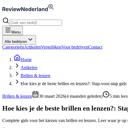
Menu
Alle bedrijven
Categorieën
Artikelen
Vergelijken
Voor bedrijven
Contact
Home
Artikelen
Brillen & lenzen
Hoe kies je de beste brillen en lenzen?: Stap-voor-stap gids
Brillen & lenzen
30 maart 2026
(
4 maanden geleden
)
5
min leest
Hoe kies je de beste brillen en lenzen?: St
Complete gids voor het kiezen van brillen en lenzen. Leer waar je op m