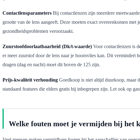
Contactlensparameters
Bij contactlenzen zijn meerdere meetwaarden 
grootte van de lens aangeeft. Deze moeten exact overeenkomen met je og
gezondheidsproblemen veroorzaakt.
Zuurstoofdoorlaatbaarheid (Dk/t-waarde)
Voor contactlenzen is d
er meer zuurstof door de lens naar je hoornvlies kan. Dit vermindert 
dragen (dag en nacht) moet dit boven de 125 zijn.
Prijs-kwaliteit verhouding
Goedkoop is niet altijd duurkoop, maar duu
standaard features die elders gratis bij inbegrepen zijn. Let ook op ga
Welke fouten moet je vermijden bij het k
Veel mensen maken vermijdbare fouten bij het aanschaffen van oogcorrec