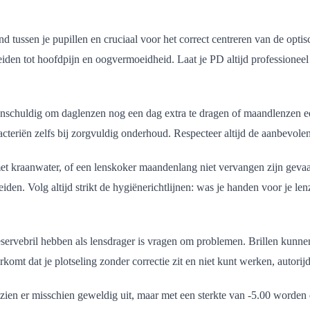
d tussen je pupillen en cruciaal voor het correct centreren van de opti
 leiden tot hoofdpijn en oogvermoeidheid. Laat je PD altijd professionee
onschuldig om daglenzen nog een dag extra te dragen of maandlenzen een
cteriën zelfs bij zorgvuldig onderhoud. Respecteer altijd de aanbevolen
t kraanwater, of een lenskoker maandenlang niet vervangen zijn gevaar
eiden. Volg altijd strikt de hygiënerichtlijnen: was je handen voor je l
eservebril hebben als lensdrager is vragen om problemen. Brillen kunne
komt dat je plotseling zonder correctie zit en niet kunt werken, autorijde
en er misschien geweldig uit, maar met een sterkte van -5.00 worden de 