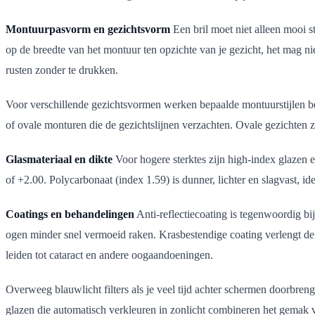
Montuurpasvorm en gezichtsvorm
Een bril moet niet alleen mooi s
op de breedte van het montuur ten opzichte van je gezicht, het mag nie
rusten zonder te drukken.
Voor verschillende gezichtsvormen werken bepaalde montuurstijlen bet
of ovale monturen die de gezichtslijnen verzachten. Ovale gezichten z
Glasmateriaal en dikte
Voor hogere sterktes zijn high-index glazen e
of +2.00. Polycarbonaat (index 1.59) is dunner, lichter en slagvast, id
Coatings en behandelingen
Anti-reflectiecoating is tegenwoordig bi
ogen minder snel vermoeid raken. Krasbestendige coating verlengt de l
leiden tot cataract en andere oogaandoeningen.
Overweeg blauwlicht filters als je veel tijd achter schermen doorbre
glazen die automatisch verkleuren in zonlicht combineren het gemak 