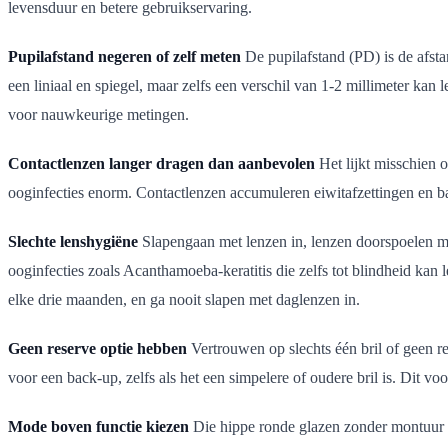
levensduur en betere gebruikservaring.
Pupilafstand negeren of zelf meten
De pupilafstand (PD) is de afstan
een liniaal en spiegel, maar zelfs een verschil van 1-2 millimeter kan
voor nauwkeurige metingen.
Contactlenzen langer dragen dan aanbevolen
Het lijkt misschien 
ooginfecties enorm. Contactlenzen accumuleren eiwitafzettingen en ba
Slechte lenshygiëne
Slapengaan met lenzen in, lenzen doorspoelen me
ooginfecties zoals Acanthamoeba-keratitis die zelfs tot blindheid kan l
elke drie maanden, en ga nooit slapen met daglenzen in.
Geen reserve optie hebben
Vertrouwen op slechts één bril of geen r
voor een back-up, zelfs als het een simpelere of oudere bril is. Dit voor
Mode boven functie kiezen
Die hippe ronde glazen zonder montuur zi