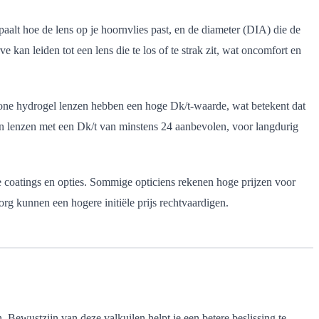
aalt hoe de lens op je hoornvlies past, en de diameter (DIA) die de
kan leiden tot een lens die te los of te strak zit, wat oncomfort en
cone hydrogel lenzen hebben een hoge Dk/t-waarde, wat betekent dat
zijn lenzen met een Dk/t van minstens 24 aanbevolen, voor langdurig
lle coatings en opties. Sommige opticiens rekenen hoge prijzen voor
zorg kunnen een hogere initiële prijs rechtvaardigen.
. Bewustzijn van deze valkuilen helpt je een betere beslissing te