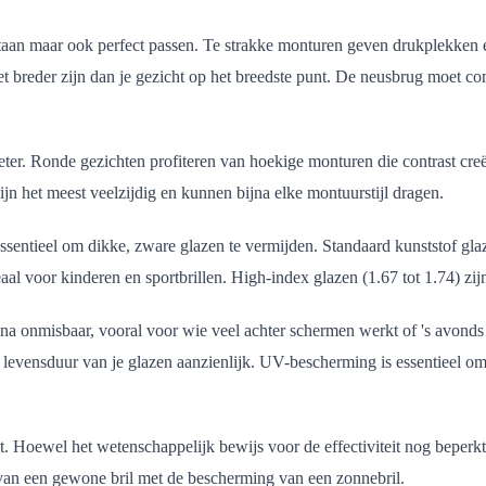
taan maar ook perfect passen. Te strakke monturen geven drukplekken en 
t breder zijn dan je gezicht op het breedste punt. De neusbrug moet com
er. Ronde gezichten profiteren van hoekige monturen die contrast creër
ijn het meest veelzijdig en kunnen bijna elke montuurstijl dragen.
ssentieel om dikke, zware glazen te vermijden. Standaard kunststof glaze
eaal voor kinderen en sportbrillen. High-index glazen (1.67 tot 1.74) zij
jna onmisbaar, vooral voor wie veel achter schermen werkt of 's avonds 
evensduur van je glazen aanzienlijk. UV-bescherming is essentieel om j
ngt. Hoewel het wetenschappelijk bewijs voor de effectiviteit nog beper
van een gewone bril met de bescherming van een zonnebril.