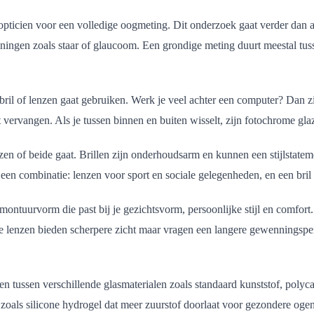
opticien voor een volledige oogmeting. Dit onderzoek gaat verder dan al
ingen zoals staar of glaucoom. Een grondige meting duurt meestal tuss
il of lenzen gaat gebruiken. Werk je veel achter een computer? Dan zijn
vervangen. Als je tussen binnen en buiten wisselt, zijn fotochrome gla
nzen of beide gaat. Brillen zijn onderhoudsarm en kunnen een stijlstatem
en combinatie: lenzen voor sport en sociale gelegenheden, en een bril
 montuurvorm die past bij je gezichtsvorm, persoonlijke stijl en comfor
 lenzen bieden scherpere zicht maar vragen een langere gewenningsperi
zen tussen verschillende glasmaterialen zoals standaard kunststof, polyca
n zoals silicone hydrogel dat meer zuurstof doorlaat voor gezondere ogen