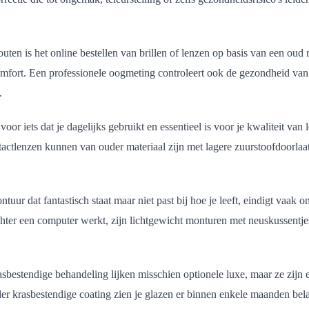
ten is het online bestellen van brillen of lenzen op basis van een oud rec
comfort. Een professionele oogmeting controleert ook de gezondheid v
.
or iets dat je dagelijks gebruikt en essentieel is voor je kwaliteit va
actlenzen kunnen van ouder materiaal zijn met lagere zuurstoofdoorlaatba
ur dat fantastisch staat maar niet past bij hoe je leeft, eindigt vaak onge
chter een computer werkt, zijn lichtgewicht monturen met neuskussentje
asbestendige behandeling lijken misschien optionele luxe, maar ze zijn 
r krasbestendige coating zien je glazen er binnen enkele maanden belab