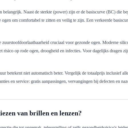
belangrijk. Naast de sterkte (power) zijn er de basiscurve (BC) die bep
en om comfortabel te zitten en veilig te zijn. Een verkeerde basiscurve 
e zuurstoofdoorlaatbaarheid cruciaal voor gezonde ogen. Moderne sili
het risico op rode ogen, droogheid en infecties. Voor dagelijks dragen 
r betekent niet automatisch beter. Vergelijk de totaalprijs inclusief a
ranties en service: gratis aanpassingen, vervangingen bij defecten en na
iezen van brillen en lenzen?
tie die tot ongemak, teleurstelling of zelfs gezondheidsrisico's leiden