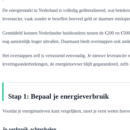
De energiemarkt in Nederland is volledig geliberaliseerd, wat betekent 
leverancier, vaak zonder te beseffen hoeveel geld ze daarmee mislope
Gemiddeld kunnen Nederlandse huishoudens tussen de €200 en €500 pe
nog aanzienlijk hoger uitvallen. Daarnaast biedt overstappen ook and
Het overstappen zelf is verrassend eenvoudig. Je nieuwe leverancier re
leveringsonderbrekingen, de energietoevoer blijft gegarandeerd, zelfs 
Stap 1: Bepaal je energieverbruik
Voordat je energietarieven kunt vergelijken, moet je eerst weten hoevee
Je verbruik achterhalen