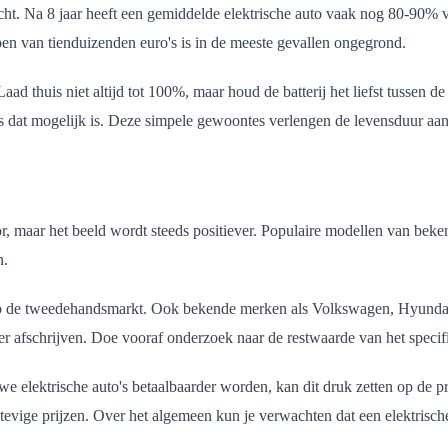
wacht. Na 8 jaar heeft een gemiddelde elektrische auto vaak nog 80-90% 
open van tienduizenden euro's is in de meeste gevallen ongegrond.
Laad thuis niet altijd tot 100%, maar houd de batterij het liefst tussen
s dat mogelijk is. Deze simpele gewoontes verlengen de levensduur aanz
tor, maar het beeld wordt steeds positiever. Populaire modellen van be
n.
 op de tweedehandsmarkt. Ook bekende merken als Volkswagen, Hyundai
r afschrijven. Doe vooraf onderzoek naar de restwaarde van het specif
we elektrische auto's betaalbaarder worden, kan dit druk zetten op de 
stevige prijzen. Over het algemeen kun je verwachten dat een elektrisc