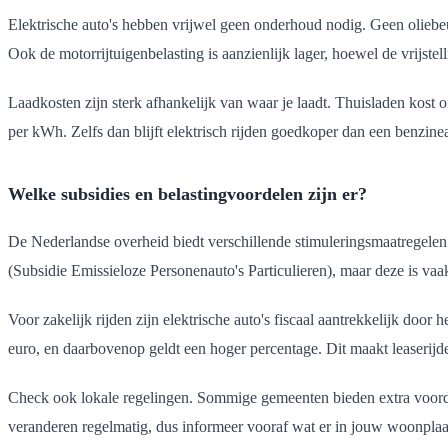
Elektrische auto's hebben vrijwel geen onderhoud nodig. Geen oliebeu
Ook de motorrijtuigenbelasting is aanzienlijk lager, hoewel de vrijstel
Laadkosten zijn sterk afhankelijk van waar je laadt. Thuisladen kost
per kWh. Zelfs dan blijft elektrisch rijden goedkoper dan een benzineau
Welke subsidies en belastingvoordelen zijn er?
De Nederlandse overheid biedt verschillende stimuleringsmaatregelen v
(Subsidie Emissieloze Personenauto's Particulieren), maar deze is vaak 
Voor zakelijk rijden zijn elektrische auto's fiscaal aantrekkelijk door
euro, en daarbovenop geldt een hoger percentage. Dit maakt leaserijde
Check ook lokale regelingen. Sommige gemeenten bieden extra voord
veranderen regelmatig, dus informeer vooraf wat er in jouw woonplaat