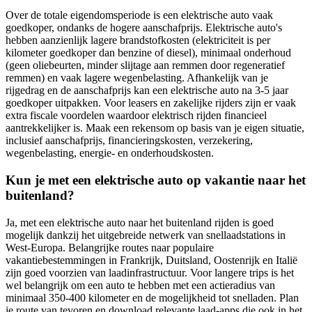
Over de totale eigendomsperiode is een elektrische auto vaak
goedkoper, ondanks de hogere aanschafprijs. Elektrische auto's
hebben aanzienlijk lagere brandstofkosten (elektriciteit is per
kilometer goedkoper dan benzine of diesel), minimaal onderhoud
(geen oliebeurten, minder slijtage aan remmen door regeneratief
remmen) en vaak lagere wegenbelasting. Afhankelijk van je
rijgedrag en de aanschafprijs kan een elektrische auto na 3-5 jaar
goedkoper uitpakken. Voor leasers en zakelijke rijders zijn er vaak
extra fiscale voordelen waardoor elektrisch rijden financieel
aantrekkelijker is. Maak een rekensom op basis van je eigen situatie,
inclusief aanschafprijs, financieringskosten, verzekering,
wegenbelasting, energie- en onderhoudskosten.
Kun je met een elektrische auto op vakantie naar het
buitenland?
Ja, met een elektrische auto naar het buitenland rijden is goed
mogelijk dankzij het uitgebreide netwerk van snellaadstations in
West-Europa. Belangrijke routes naar populaire
vakantiebestemmingen in Frankrijk, Duitsland, Oostenrijk en Italië
zijn goed voorzien van laadinfrastructuur. Voor langere trips is het
wel belangrijk om een auto te hebben met een actieradius van
minimaal 350-400 kilometer en de mogelijkheid tot snelladen. Plan
je route van tevoren en download relevante laad-apps die ook in het