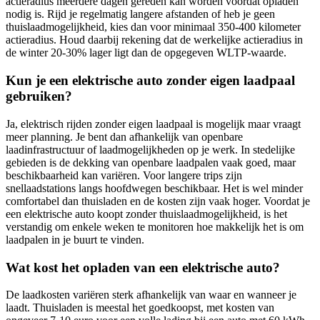
actieradius meerdere dagen gereden kan worden voordat opladen
nodig is. Rijd je regelmatig langere afstanden of heb je geen
thuislaadmogelijkheid, kies dan voor minimaal 350-400 kilometer
actieradius. Houd daarbij rekening dat de werkelijke actieradius in
de winter 20-30% lager ligt dan de opgegeven WLTP-waarde.
Kun je een elektrische auto zonder eigen laadpaal
gebruiken?
Ja, elektrisch rijden zonder eigen laadpaal is mogelijk maar vraagt
meer planning. Je bent dan afhankelijk van openbare
laadinfrastructuur of laadmogelijkheden op je werk. In stedelijke
gebieden is de dekking van openbare laadpalen vaak goed, maar
beschikbaarheid kan variëren. Voor langere trips zijn
snellaadstations langs hoofdwegen beschikbaar. Het is wel minder
comfortabel dan thuisladen en de kosten zijn vaak hoger. Voordat je
een elektrische auto koopt zonder thuislaadmogelijkheid, is het
verstandig om enkele weken te monitoren hoe makkelijk het is om
laadpalen in je buurt te vinden.
Wat kost het opladen van een elektrische auto?
De laadkosten variëren sterk afhankelijk van waar en wanneer je
laadt. Thuisladen is meestal het goedkoopst, met kosten van