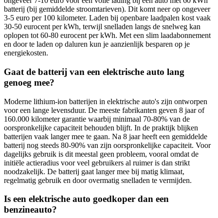
ongeveer 7-10 euro voor een volle lading bij een auto met 60 kWh
batterij (bij gemiddelde stroomtarieven). Dit komt neer op ongeveer
3-5 euro per 100 kilometer. Laden bij openbare laadpalen kost vaak
30-50 eurocent per kWh, terwijl snelladen langs de snelweg kan
oplopen tot 60-80 eurocent per kWh. Met een slim laadabonnement
en door te laden op daluren kun je aanzienlijk besparen op je
energiekosten.
Gaat de batterij van een elektrische auto lang
genoeg mee?
Moderne lithium-ion batterijen in elektrische auto's zijn ontworpen
voor een lange levensduur. De meeste fabrikanten geven 8 jaar of
160.000 kilometer garantie waarbij minimaal 70-80% van de
oorspronkelijke capaciteit behouden blijft. In de praktijk blijken
batterijen vaak langer mee te gaan. Na 8 jaar heeft een gemiddelde
batterij nog steeds 80-90% van zijn oorspronkelijke capaciteit. Voor
dagelijks gebruik is dit meestal geen probleem, vooral omdat de
initiële actieradius voor veel gebruikers al ruimer is dan strikt
noodzakelijk. De batterij gaat langer mee bij matig klimaat,
regelmatig gebruik en door overmatig snelladen te vermijden.
Is een elektrische auto goedkoper dan een
benzineauto?