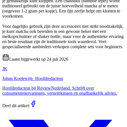
je gemakkelijk kunt kloppen. Een chashaku (bamboe lepel) wordt
traditioneel gebruikt om de juiste hoeveelheid matcha af te meten
(ongeveer 1-2 gram per kopje). Een fijn zeefje helpt om klonten te
voorkomen.
Voor dagelijks gebruik zijn deze accessoires niet strikt noodzakelijk,
je kunt matcha ook bereiden in een gewone beker met een
melkopschuimer of shaker bottle, maar voor de authentieke ervaring
en beste resultaat zijn de traditionele tools waardevol. Veel
gespecialiseerde aanbieders verkopen complete sets voor beginners.
Laatst bijgewerkt op
24 juli 2026
JK
Johan Koelewijn
·
Hoofdredacteur
Hoofdredacteur bij ReviewNederland. Schrijft over
consumentenervaringen, vergelijkingen en onafhankelijk advies.
Deel dit artikel: