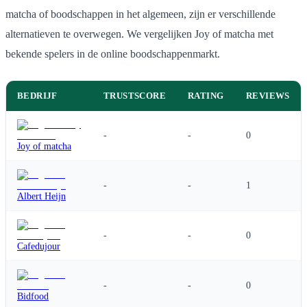
matcha of boodschappen in het algemeen, zijn er verschillende
alternatieven te overwegen. We vergelijken Joy of matcha met
bekende spelers in de online boodschappenmarkt.
BEDRIJF
TRUSTSCORE
RATING
REVIEWS
-
-
0
Joy of matcha
-
-
1
Albert Heijn
-
-
0
Cafedujour
-
-
0
Bidfood