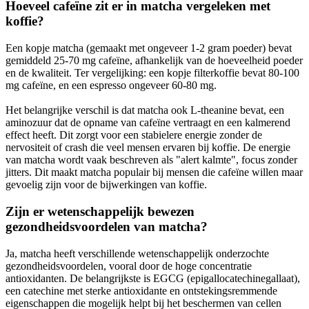
Hoeveel cafeïne zit er in matcha vergeleken met
koffie?
Een kopje matcha (gemaakt met ongeveer 1-2 gram poeder) bevat
gemiddeld 25-70 mg cafeïne, afhankelijk van de hoeveelheid poeder
en de kwaliteit. Ter vergelijking: een kopje filterkoffie bevat 80-100
mg cafeïne, en een espresso ongeveer 60-80 mg.
Het belangrijke verschil is dat matcha ook L-theanine bevat, een
aminozuur dat de opname van cafeïne vertraagt en een kalmerend
effect heeft. Dit zorgt voor een stabielere energie zonder de
nervositeit of crash die veel mensen ervaren bij koffie. De energie
van matcha wordt vaak beschreven als "alert kalmte", focus zonder
jitters. Dit maakt matcha populair bij mensen die cafeïne willen maar
gevoelig zijn voor de bijwerkingen van koffie.
Zijn er wetenschappelijk bewezen
gezondheidsvoordelen van matcha?
Ja, matcha heeft verschillende wetenschappelijk onderzochte
gezondheidsvoordelen, vooral door de hoge concentratie
antioxidanten. De belangrijkste is EGCG (epigallocatechinegallaat),
een catechine met sterke antioxidante en ontstekingsremmende
eigenschappen die mogelijk helpt bij het beschermen van cellen