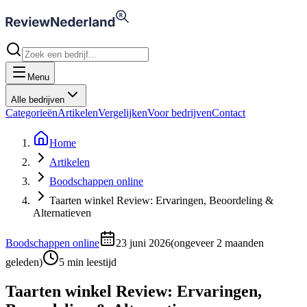
Menu
Alle bedrijven
Categorieën
Artikelen
Vergelijken
Voor bedrijven
Contact
Home
Artikelen
Boodschappen online
Taarten winkel Review: Ervaringen, Beoordeling &
Alternatieven
Boodschappen online
23 juni 2026
(
ongeveer 2 maanden
geleden
)
5
min leestijd
Taarten winkel Review: Ervaringen,