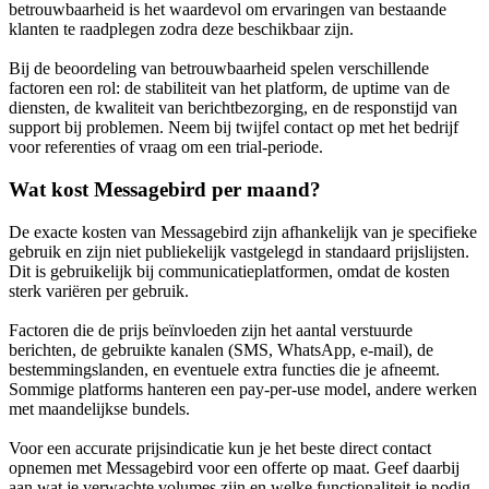
betrouwbaarheid is het waardevol om ervaringen van bestaande
klanten te raadplegen zodra deze beschikbaar zijn.
Bij de beoordeling van betrouwbaarheid spelen verschillende
factoren een rol: de stabiliteit van het platform, de uptime van de
diensten, de kwaliteit van berichtbezorging, en de responstijd van
support bij problemen. Neem bij twijfel contact op met het bedrijf
voor referenties of vraag om een trial-periode.
Wat kost Messagebird per maand?
De exacte kosten van Messagebird zijn afhankelijk van je specifieke
gebruik en zijn niet publiekelijk vastgelegd in standaard prijslijsten.
Dit is gebruikelijk bij communicatieplatformen, omdat de kosten
sterk variëren per gebruik.
Factoren die de prijs beïnvloeden zijn het aantal verstuurde
berichten, de gebruikte kanalen (SMS, WhatsApp, e-mail), de
bestemmingslanden, en eventuele extra functies die je afneemt.
Sommige platforms hanteren een pay-per-use model, andere werken
met maandelijkse bundels.
Voor een accurate prijsindicatie kun je het beste direct contact
opnemen met Messagebird voor een offerte op maat. Geef daarbij
aan wat je verwachte volumes zijn en welke functionaliteit je nodig