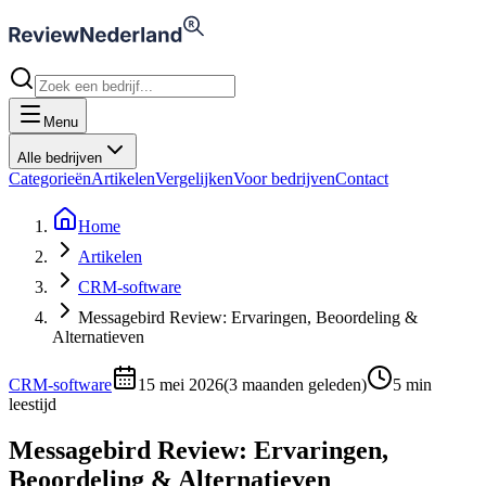
Menu
Alle bedrijven
Categorieën
Artikelen
Vergelijken
Voor bedrijven
Contact
Home
Artikelen
CRM-software
Messagebird Review: Ervaringen, Beoordeling &
Alternatieven
CRM-software
15 mei 2026
(
3 maanden geleden
)
5
min
leestijd
Messagebird Review: Ervaringen,
Beoordeling & Alternatieven