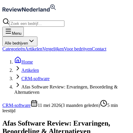
Menu
Alle bedrijven
Categorieën
Artikelen
Vergelijken
Voor bedrijven
Contact
Home
Artikelen
CRM-software
Afas Software Review: Ervaringen, Beoordeling &
Alternatieven
CRM-software
11 mei 2026
(
3 maanden geleden
)
5
min
leestijd
Afas Software Review: Ervaringen,
Beoordeling & Alternatieven