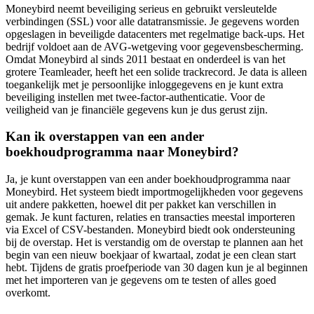
Moneybird neemt beveiliging serieus en gebruikt versleutelde
verbindingen (SSL) voor alle datatransmissie. Je gegevens worden
opgeslagen in beveiligde datacenters met regelmatige back-ups. Het
bedrijf voldoet aan de AVG-wetgeving voor gegevensbescherming.
Omdat Moneybird al sinds 2011 bestaat en onderdeel is van het
grotere Teamleader, heeft het een solide trackrecord. Je data is alleen
toegankelijk met je persoonlijke inloggegevens en je kunt extra
beveiliging instellen met twee-factor-authenticatie. Voor de
veiligheid van je financiële gegevens kun je dus gerust zijn.
Kan ik overstappen van een ander
boekhoudprogramma naar Moneybird?
Ja, je kunt overstappen van een ander boekhoudprogramma naar
Moneybird. Het systeem biedt importmogelijkheden voor gegevens
uit andere pakketten, hoewel dit per pakket kan verschillen in
gemak. Je kunt facturen, relaties en transacties meestal importeren
via Excel of CSV-bestanden. Moneybird biedt ook ondersteuning
bij de overstap. Het is verstandig om de overstap te plannen aan het
begin van een nieuw boekjaar of kwartaal, zodat je een clean start
hebt. Tijdens de gratis proefperiode van 30 dagen kun je al beginnen
met het importeren van je gegevens om te testen of alles goed
overkomt.