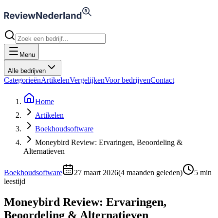
Menu
Alle bedrijven
Categorieën
Artikelen
Vergelijken
Voor bedrijven
Contact
Home
Artikelen
Boekhoudsoftware
Moneybird Review: Ervaringen, Beoordeling &
Alternatieven
Boekhoudsoftware
27 maart 2026
(
4 maanden geleden
)
5
min
leestijd
Moneybird Review: Ervaringen,
Beoordeling & Alternatieven