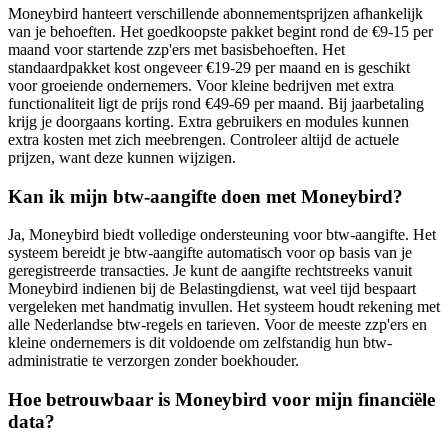
Moneybird hanteert verschillende abonnementsprijzen afhankelijk
van je behoeften. Het goedkoopste pakket begint rond de €9-15 per
maand voor startende zzp'ers met basisbehoeften. Het
standaardpakket kost ongeveer €19-29 per maand en is geschikt
voor groeiende ondernemers. Voor kleine bedrijven met extra
functionaliteit ligt de prijs rond €49-69 per maand. Bij jaarbetaling
krijg je doorgaans korting. Extra gebruikers en modules kunnen
extra kosten met zich meebrengen. Controleer altijd de actuele
prijzen, want deze kunnen wijzigen.
Kan ik mijn btw-aangifte doen met Moneybird?
Ja, Moneybird biedt volledige ondersteuning voor btw-aangifte. Het
systeem bereidt je btw-aangifte automatisch voor op basis van je
geregistreerde transacties. Je kunt de aangifte rechtstreeks vanuit
Moneybird indienen bij de Belastingdienst, wat veel tijd bespaart
vergeleken met handmatig invullen. Het systeem houdt rekening met
alle Nederlandse btw-regels en tarieven. Voor de meeste zzp'ers en
kleine ondernemers is dit voldoende om zelfstandig hun btw-
administratie te verzorgen zonder boekhouder.
Hoe betrouwbaar is Moneybird voor mijn financiële
data?