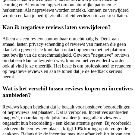
learning en AI worden ingezet om onnatuurlijke patronen te
herkennen. Als nepreviews worden ontdekt, kunnen ze verwijderd
worden en kan je bedrijf zichtbaarheid verliezen in zoekresultaten.
Kan ik negatieve reviews laten verwijderen?
Alleen als een review aantoonbaar onrechtmatig is. Denk aan
smaad, laster, privacy-schending of reviews van mensen die geen
klant zijn geweest. Je kunt dan contact opnemen met het platform
met bewijs van de onrechtmatigheid. Gewoon "negatieve" reviews
omdat een klant ontevreden was, kunnen niet verwijderd worden -
ook al vind je ze oneerlijk. Het beste is om professioneel te reageren
op negatieve reviews en aan te tonen dat je de feedback serieus
neemt.
Wat is het verschil tussen reviews kopen en incentives
aanbieden?
Reviews kopen betekent dat je betaalt voor positieve beoordelingen
of nepreviews laat plaatsen. Dat is verboden. Incentives aanbieden
mag wél, maar dan op de juiste manier: je mag alle reviewers -
ongeacht hun beoordeling - een kleine attentie geven. Bijvoorbeeld:
iedereen die een review plaatst, krijgt 10% korting op de volgende
aankoop. Belangrijk: de incentive mag niet afhankelijk zijn van een