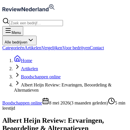
Menu
Alle bedrijven
Categorieën
Artikelen
Vergelijken
Voor bedrijven
Contact
Home
Artikelen
Boodschappen online
Albert Heijn Review: Ervaringen, Beoordeling &
Alternatieven
Boodschappen online
8 mei 2026
(
3 maanden geleden
)
5
min
leestijd
Albert Heijn Review: Ervaringen,
Beoordeling & Alternatieven