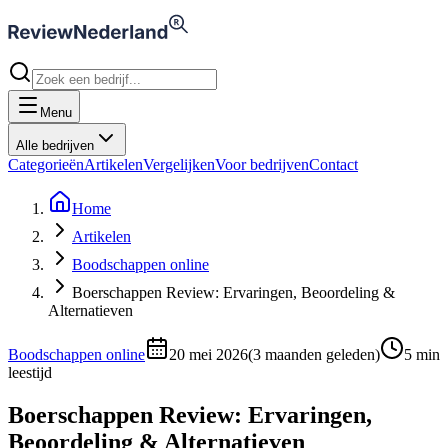
Menu
Alle bedrijven
Categorieën
Artikelen
Vergelijken
Voor bedrijven
Contact
Home
Artikelen
Boodschappen online
Boerschappen Review: Ervaringen, Beoordeling &
Alternatieven
Boodschappen online
20 mei 2026
(
3 maanden geleden
)
5
min
leestijd
Boerschappen Review: Ervaringen,
Beoordeling & Alternatieven