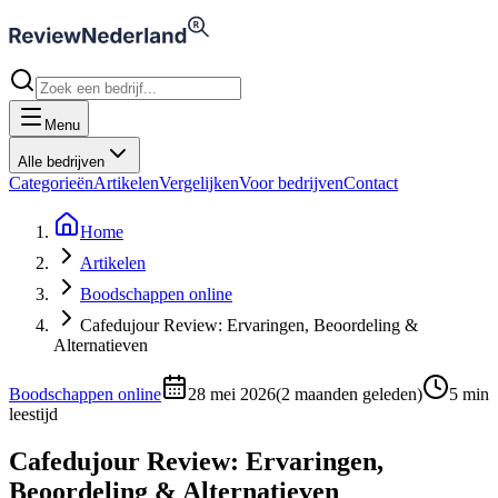
Menu
Alle bedrijven
Categorieën
Artikelen
Vergelijken
Voor bedrijven
Contact
Home
Artikelen
Boodschappen online
Cafedujour Review: Ervaringen, Beoordeling &
Alternatieven
Boodschappen online
28 mei 2026
(
2 maanden geleden
)
5
min
leestijd
Cafedujour Review: Ervaringen,
Beoordeling & Alternatieven