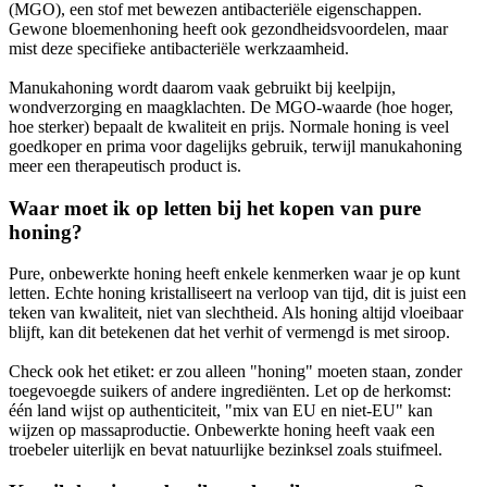
(MGO), een stof met bewezen antibacteriële eigenschappen.
Gewone bloemenhoning heeft ook gezondheidsvoordelen, maar
mist deze specifieke antibacteriële werkzaamheid.
Manukahoning wordt daarom vaak gebruikt bij keelpijn,
wondverzorging en maagklachten. De MGO-waarde (hoe hoger,
hoe sterker) bepaalt de kwaliteit en prijs. Normale honing is veel
goedkoper en prima voor dagelijks gebruik, terwijl manukahoning
meer een therapeutisch product is.
Waar moet ik op letten bij het kopen van pure
honing?
Pure, onbewerkte honing heeft enkele kenmerken waar je op kunt
letten. Echte honing kristalliseert na verloop van tijd, dit is juist een
teken van kwaliteit, niet van slechtheid. Als honing altijd vloeibaar
blijft, kan dit betekenen dat het verhit of vermengd is met siroop.
Check ook het etiket: er zou alleen "honing" moeten staan, zonder
toegevoegde suikers of andere ingrediënten. Let op de herkomst:
één land wijst op authenticiteit, "mix van EU en niet-EU" kan
wijzen op massaproductie. Onbewerkte honing heeft vaak een
troebeler uiterlijk en bevat natuurlijke bezinksel zoals stuifmeel.