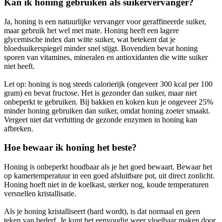
Kan ik honing gebruiken als suikervervanger?
Ja, honing is een natuurlijke vervanger voor geraffineerde suiker,
maar gebruik het wel met mate. Honing heeft een lagere
glycemische index dan witte suiker, wat betekent dat je
bloedsuikerspiegel minder snel stijgt. Bovendien bevat honing
sporen van vitamines, mineralen en antioxidanten die witte suiker
niet heeft.
Let op: honing is nog steeds calorierijk (ongeveer 300 kcal per 100
gram) en bevat fructose. Het is gezonder dan suiker, maar niet
onbeperkt te gebruiken. Bij bakken en koken kun je ongeveer 25%
minder honing gebruiken dan suiker, omdat honing zoeter smaakt.
Vergeet niet dat verhitting de gezonde enzymen in honing kan
afbreken.
Hoe bewaar ik honing het beste?
Honing is onbeperkt houdbaar als je het goed bewaart. Bewaar het
op kamertemperatuur in een goed afsluitbare pot, uit direct zonlicht.
Honing hoeft niet in de koelkast, sterker nog, koude temperaturen
versnellen kristallisatie.
Als je honing kristalliseert (hard wordt), is dat normaal en geen
teken van bederf. Je kunt het eenvoudig weer vloeibaar maken door