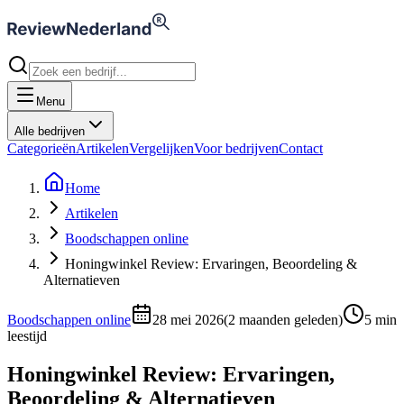
Menu
Alle bedrijven
Categorieën
Artikelen
Vergelijken
Voor bedrijven
Contact
Home
Artikelen
Boodschappen online
Honingwinkel Review: Ervaringen, Beoordeling &
Alternatieven
Boodschappen online
28 mei 2026
(
2 maanden geleden
)
5
min
leestijd
Honingwinkel Review: Ervaringen,
Beoordeling & Alternatieven