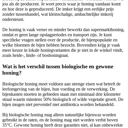
jou als de producent. Je weet precis waar je honing vandaan komt
en hoe deze is geproduceerd. De imker krijgt een eerlijke prijs
zonder tussenhandel, wat kleinschalige, ambachtelijke imkerij
ondersteunt.
De honing is vaak verser en minder bewerkt dan supermarkthoning,
omdat er geen lange opslagperiodes en transport zijn. Je kunt
specifieke vragen stellen over de productie, de bijenpopulatie en
welke bloemen de bijen hebben bezocht. Bovendien krijg je vaak
meer keuze in lokale honingvarianten die je niet in de winkel vindt,
zoals heide-, linde- of boshoningraat.
Wat is het verschil tussen biologische en gewone
honing?
Biologische honing moet voldoen aan strenge eisen wat betreft de
leefomgeving van de bijen, hun voeding en de verwerking. De
bijenkasten moeten in gebieden staan met minimaal drie kilometer
straal waarin minstens 50% biologisch of wilde vegetatie groeit. De
bijen mogen niet preventief met antibiotica worden behandeld.
Bij biologische honing mag alleen natuurlijke bijenwas worden
gebruikt in de raten, en de honing mag niet worden verhit boven
35°C. Gewone honing heeft deze garanties niet, al kan onbewerkte